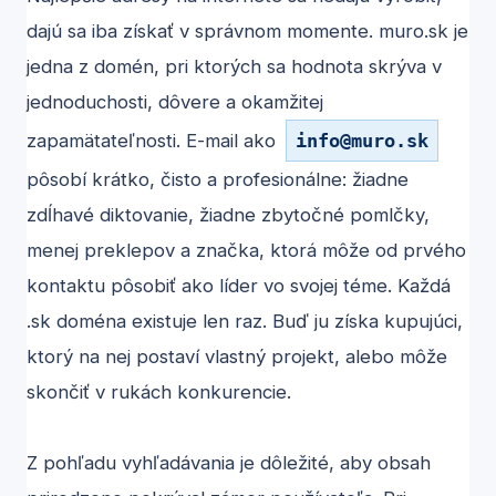
dajú sa iba získať v správnom momente. muro.sk je
jedna z domén, pri ktorých sa hodnota skrýva v
jednoduchosti, dôvere a okamžitej
zapamätateľnosti. E-mail ako
info
@
muro.sk
pôsobí krátko, čisto a profesionálne: žiadne
zdĺhavé diktovanie, žiadne zbytočné pomlčky,
menej preklepov a značka, ktorá môže od prvého
kontaktu pôsobiť ako líder vo svojej téme. Každá
.sk doména existuje len raz. Buď ju získa kupujúci,
ktorý na nej postaví vlastný projekt, alebo môže
skončiť v rukách konkurencie.
Z pohľadu vyhľadávania je dôležité, aby obsah