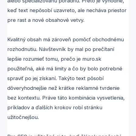
alebo špecializovanú poradňu. Preto je výhodné,
keď text nepôsobí uzavreto, ale necháva priestor
pre rast a nové obsahové vetvy.
Kvalitný obsah má zároveň pomôcť obchodnému
rozhodnutiu. Návštevník by mal po prečítaní
lepšie rozumieť tomu, prečo je muro.sk
použiteľná, aké má limity a čo by bolo potrebné
spraviť po jej získaní. Takýto text pôsobí
dôveryhodnejšie než krátke reklamné tvrdenie
bez kontextu. Práve táto kombinácia vysvetlenia,
príkladov a ďalších krokov robí stránku
užitočnejšou.