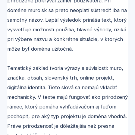
prirodzene pokrýval zámer používateľa. Pri
doméne muro.sk sa preto neoplatí sústrediť iba na
samotný názov. Lepší výsledok prináša text, ktorý
vysvetľuje možnosti použitia, hlavné výhody, riziká
pri výbere názvu a konkrétne situácie, v ktorých
môže byť doména užitočná.
Tematický základ tvoria výrazy a súvislosti: muro,
značka, obsah, slovenský trh, online projekt,
digitálna identita. Tieto slová sa nemajú vkladať
mechanicky. V texte majú fungovať ako prirodzený
rámec, ktorý pomáha vyhľadávačom aj ľuďom
pochopiť, pre aký typ projektu je doména vhodná.
Práve prirodzenosť je dôležitejšia než presná