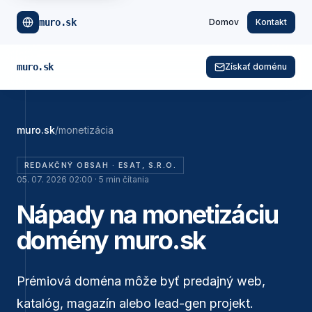
muro.sk
Domov
Kontakt
muro.sk
Získať doménu
muro.sk
/
monetizácia
REDAKČNÝ OBSAH ·
ESAT, S.R.O.
05. 07. 2026 02:00
·
5
min čítania
Nápady na monetizáciu
domény muro.sk
Prémiová doména môže byť predajný web,
katalóg, magazín alebo lead-gen projekt.