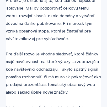
Pre SEO je užitočné aj to, keď článok nepôsobí
izolovane. Mal by podporovať celkovú tému
webu, rozvíjať slovník okolo domény a vytvárať
dôvod na ďalšie publikovanie. Pri muro.sk tým
vzniká obsahová stopa, ktorá je čitateľná pre
návštevníkov aj pre vyhľadávače.
Pre ďalší rozvoj je vhodné sledovať, ktoré články
majú návštevnosť, na ktoré výrazy sa zobrazujú a
kde návštevníci odchádzajú. Takýto spätný signál
pomáha rozhodnúť, či má muro.sk pokračovať ako
predajná prezentácia, tematický obsahový web
alebo základ úplne novej značky.