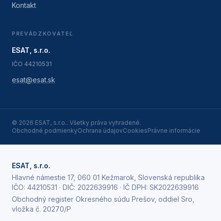
Kontakt
PREVÁDZKOVATEĽ
ESAT, s.r.o.
IČO
44210531
esat@esat.sk
©
2026
ESAT, s.r.o.
. Všetky práva vyhradené.
Obchodné podmienky
Ochrana údajov
Cookies
Právne informácie
ESAT, s.r.o.
Hlavné námestie 17, 060 01 Kežmarok, Slovenská republika
IČO:
44210531
· DIČ:
2022639916
· IČ DPH:
SK2022639916
Obchodný register Okresného súdu Prešov, oddiel Sro,
vložka č. 20270/P