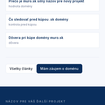
Prečo je muro.sk silný názov pre nový projekt
hodnota domény
Čo sledovať pred kúpou .sk domény
kontrola pred kúpou
Dôvera pri kúpe domény muro.sk
dôvera
Všetky články
Mám záujem o doménu
NÁZOV PRE VÁŠ ĎALŠÍ PROJEKT