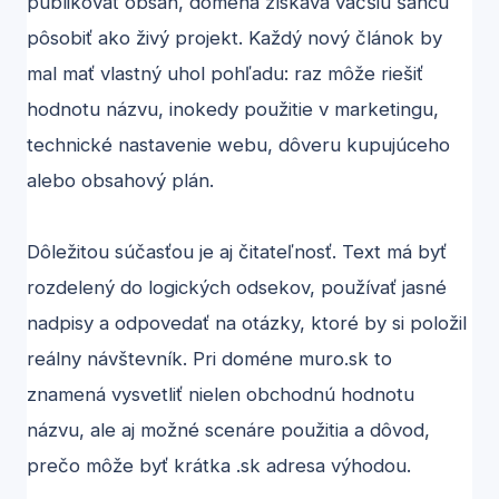
publikovať obsah, doména získava väčšiu šancu
pôsobiť ako živý projekt. Každý nový článok by
mal mať vlastný uhol pohľadu: raz môže riešiť
hodnotu názvu, inokedy použitie v marketingu,
technické nastavenie webu, dôveru kupujúceho
alebo obsahový plán.
Dôležitou súčasťou je aj čitateľnosť. Text má byť
rozdelený do logických odsekov, používať jasné
nadpisy a odpovedať na otázky, ktoré by si položil
reálny návštevník. Pri doméne muro.sk to
znamená vysvetliť nielen obchodnú hodnotu
názvu, ale aj možné scenáre použitia a dôvod,
prečo môže byť krátka .sk adresa výhodou.